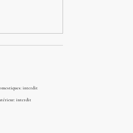
omestiques
:
interdit
ntérieur
:
interdit