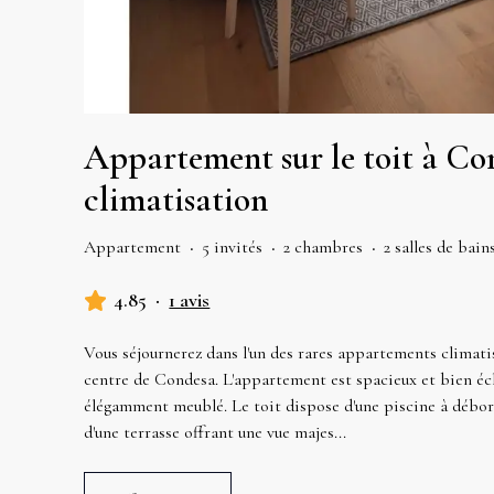
Appartement sur le toit à Co
climatisation
Appartement
·
5 invités
·
2 chambres
·
2 salles de bain
4.85
·
1 avis
Vous séjournerez dans l'un des rares appartements climati
centre de Condesa. L'appartement est spacieux et bien écl
élégamment meublé. Le toit dispose d'une piscine à débor
d'une terrasse offrant une vue majes
...