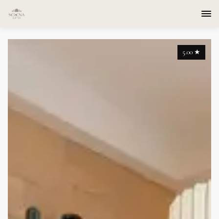
5.00
★