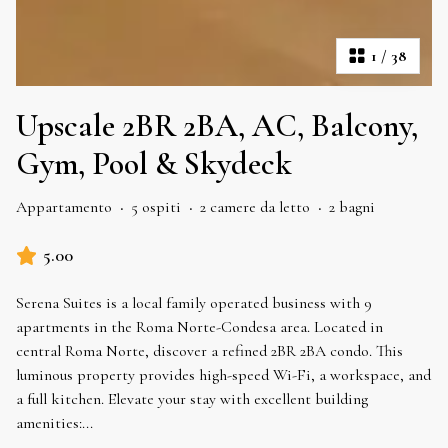
1
/
38
Upscale 2BR 2BA, AC, Balcony,
Gym, Pool & Skydeck
Appartamento
·
5 ospiti
·
2 camere da letto
·
2 bagni
5.00
Serena Suites is a local family operated business with 9
apartments in the Roma Norte-Condesa area. Located in
central Roma Norte, discover a refined 2BR 2BA condo. This
luminous property provides high-speed Wi-Fi, a workspace, and
a full kitchen. Elevate your stay with excellent building
amenities:
...